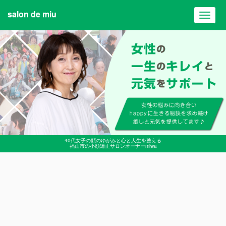
salon de miu
Toggl
navig
40代女子の顔のゆがみと心と人生を整える
福山市の小顔矯正サロンオーナーmiwa