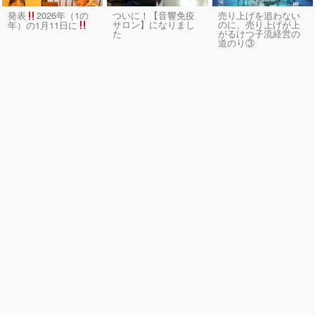
発表
2026年（1の
ついに！【音響免疫
売り上げを追わない
サロン】になりまし
のに、売り上げが上
年）の1月11日に
た
がるけつ子流経営の
道のり③