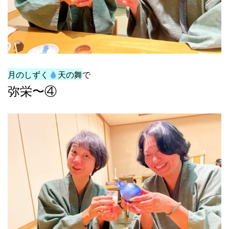
月のしずく
天の舞
で
弥栄〜④