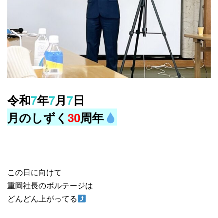
令和
7
年
7
月
7
日
月のしずく
30
周年
この日に向けて
重岡社長のボルテージは
どんどん上がってる