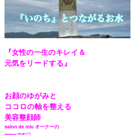
『女性の一生のキレイ＆
元気をリードする』
お顔のゆがみと
ココロの軸を整える
美容整顔師
salon de miu オーナーの
miwaです♡