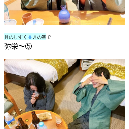
月のしずく
月の舞
で
弥栄〜⑤