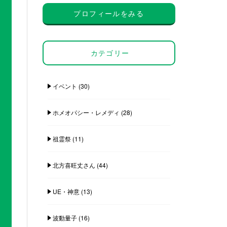
プロフィールをみる
カテゴリー
イベント
(30)
ホメオパシー・レメディ
(28)
祖霊祭
(11)
北方喜旺丈さん
(44)
UE・神意
(13)
波動量子
(16)