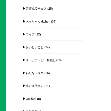
音響免疫チェア
(25)
あっちゃんkitchen
(37)
ライブ
(22)
おいしいこと
(24)
オトナアトピー奮戦記
(18)
わたなべ先生
(16)
北方邁羽さん
(11)
OM数秘
(8)