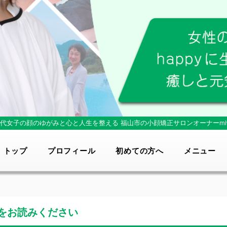
0代女子の顔のゆがみと心と人生を整える
福山市の小顔矯正サロンオーナーmi
トップ
プロフィール
初めての方へ
メニュー
をお読みください