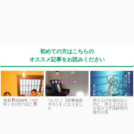
初めての方はこちらの
オススメ記事をお読みください
発表
2026年（1の
ついに！【音響免疫
売り上げを追わない
サロン】になりまし
のに、売り上げが上
年）の1月11日に
た
がるけつ子流経営の
道のり③