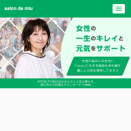
salon de miu
Toggl
navig
40代女子の顔のゆがみと心と人生を整える
福山市の小顔矯正サロンオーナーmiwa