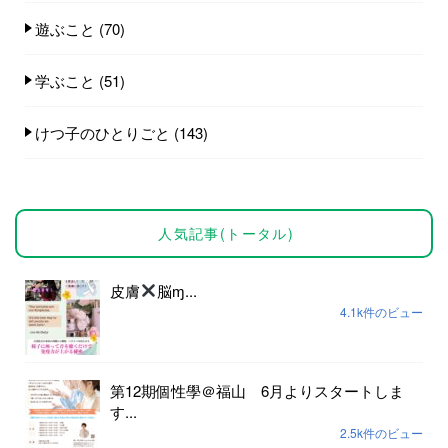
遊ぶこと
(70)
学ぶこと
(51)
けつ子のひとりごと
(143)
人気記事(トータル)
皮膚
脳ɱ...
4.1k件のビュー
第12期個性學＠福山 6月よりスタートしま
す...
2.5k件のビュー