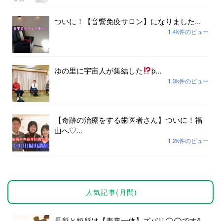
ついに！【音響免疫サロン】になりました...
1.4k件のビュー
ゆの里に宇宙人が集結した
þ...
1.3k件のビュー
【奇跡の治療をする歯医者さん】ついに！福
山へ♡...
1.2k件のビュー
人気記事(月間)
長所と短所は【表裏一体】ズバリ◯◯ですȃ...