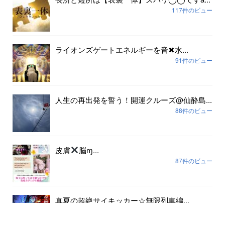
117件のビュー
ライオンズゲートエネルギーを音✖︎水...
91件のビュー
人生の再出発を誓う！開運クルーズ@仙酔島...
88件のビュー
皮膚
脳ɱ...
87件のビュー
真夏の超絶サイキッカー☆無限列車編...
80件のビュー