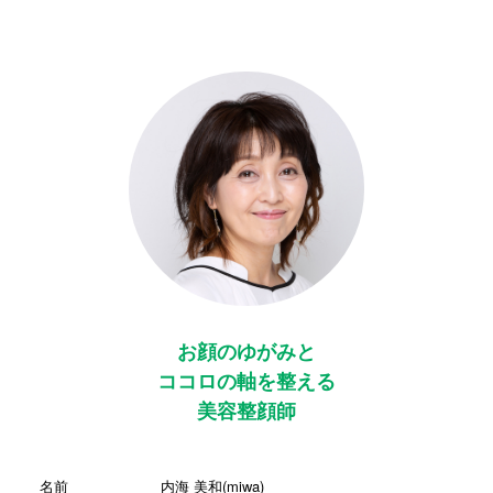
お顔のゆがみと
ココロの軸を整える
美容整顔師
名前
内海 美和(miwa)