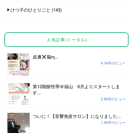
けつ子のひとりごと
(143)
人気記事(トータル)
皮膚
脳ɱ...
4.1k件のビュー
第12期個性學＠福山 6月よりスタートしま
す...
2.5k件のビュー
ついに！【音響免疫サロン】になりました...
1.4k件のビュー