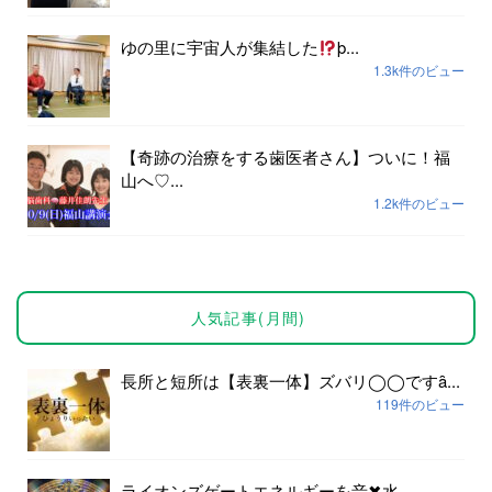
ゆの里に宇宙人が集結した
þ...
1.3k件のビュー
【奇跡の治療をする歯医者さん】ついに！福
山へ♡...
1.2k件のビュー
人気記事(月間)
長所と短所は【表裏一体】ズバリ◯◯ですȃ...
119件のビュー
ライオンズゲートエネルギーを音✖︎水...