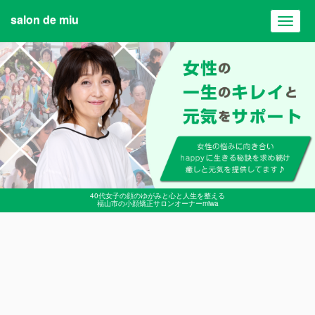
salon de miu
Toggl
navig
40代女子の顔のゆがみと心と人生を整える
福山市の小顔矯正サロンオーナーmiwa