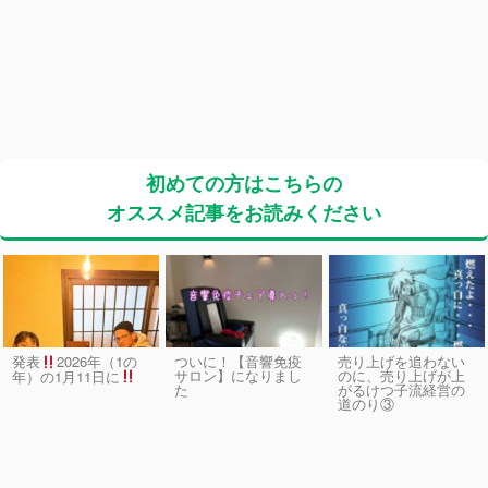
初めての方はこちらの
オススメ記事をお読みください
発表
2026年（1の
ついに！【音響免疫
売り上げを追わない
サロン】になりまし
のに、売り上げが上
年）の1月11日に
た
がるけつ子流経営の
道のり③