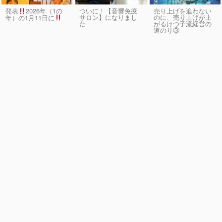
発表
2026年（1の
ついに！【音響免疫
売り上げを追わない
サロン】になりまし
のに、売り上げが上
年）の1月11日に
た
がるけつ子流経営の
道のり③