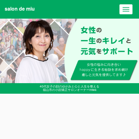
salon de miu
Toggl
navig
40代女子の顔のゆがみと心と人生を整える
福山市の小顔矯正サロンオーナーmiwa