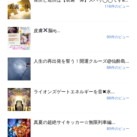
116件のビュー
皮膚
脳ɱ...
90件のビュー
人生の再出発を誓う！開運クルーズ@仙酔島...
88件のビュー
ライオンズゲートエネルギーを音✖︎水...
88件のビュー
真夏の超絶サイキッカー☆無限列車編...
80件のビュー