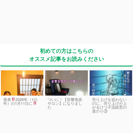
初めての方はこちらの
オススメ記事をお読みください
発表
2026年（1の
ついに！【音響免疫
売り上げを追わない
サロン】になりまし
のに、売り上げが上
年）の1月11日に
た
がるけつ子流経営の
道のり③