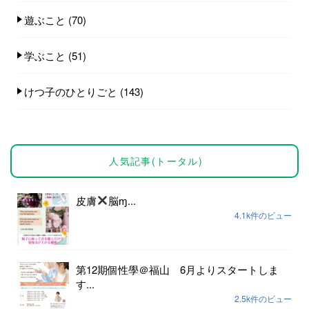
遊ぶこと
(70)
学ぶこと
(51)
けつ子のひとりごと
(143)
人気記事(トータル)
皮膚
脳ɱ...
4.1k件のビュー
第12期個性學＠福山 6月よりスタートしま
す...
2.5k件のビュー