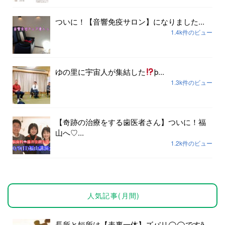
ついに！【音響免疫サロン】になりました...
1.4k件のビュー
ゆの里に宇宙人が集結した
þ...
1.3k件のビュー
【奇跡の治療をする歯医者さん】ついに！福
山へ♡...
1.2k件のビュー
人気記事(月間)
長所と短所は【表裏一体】ズバリ◯◯ですȃ...