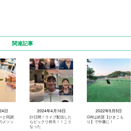
関連記事
24日
2024年4月16日
2022年5月5日
ーと同調
21日間！ライブ配信した
GWは絶賛【ひきこも
のメソッ
らビックリ仰天！！こう
り】で中庸に！
なった