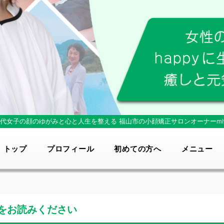
0代女子の顔のゆがみと心と人生を整える
福山市の小顔矯正サロンオーナーmi
トップ
プロフィール
初めての方へ
メニュー
をお読みください