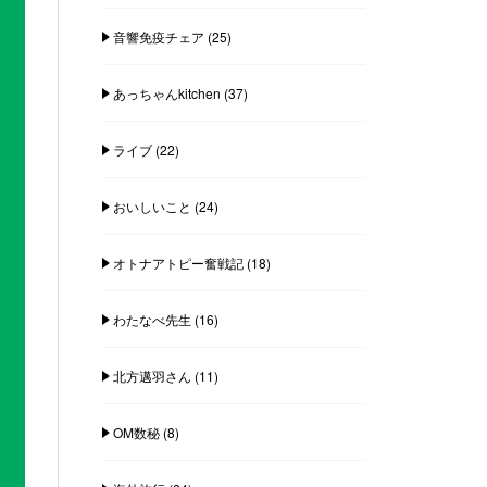
音響免疫チェア
(25)
あっちゃんkitchen
(37)
ライブ
(22)
おいしいこと
(24)
オトナアトピー奮戦記
(18)
わたなべ先生
(16)
北方邁羽さん
(11)
OM数秘
(8)