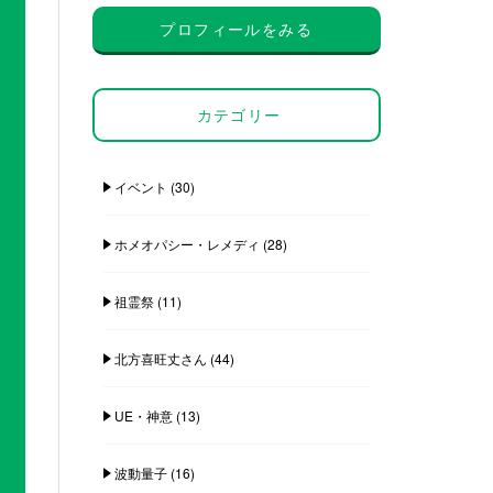
プロフィールをみる
カテゴリー
イベント
(30)
ホメオパシー・レメディ
(28)
祖霊祭
(11)
北方喜旺丈さん
(44)
UE・神意
(13)
波動量子
(16)