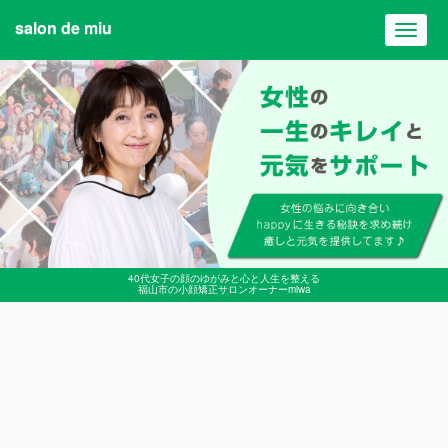
salon de miu
Toggl
navig
40代女子の顔のゆがみと心と人生を整える
福山市の小顔矯正サロンオーナーmiwa