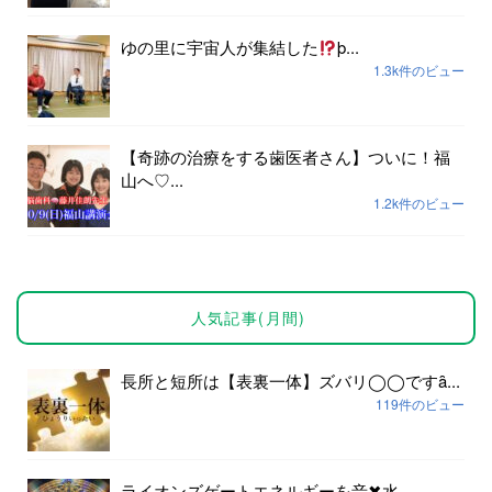
ゆの里に宇宙人が集結した
þ...
1.3k件のビュー
【奇跡の治療をする歯医者さん】ついに！福
山へ♡...
1.2k件のビュー
人気記事(月間)
長所と短所は【表裏一体】ズバリ◯◯ですȃ...
119件のビュー
ライオンズゲートエネルギーを音✖︎水...