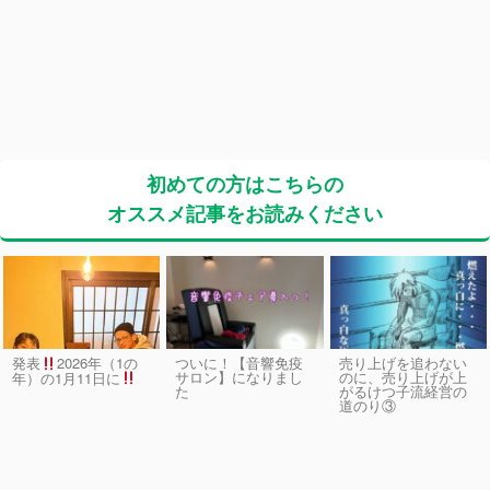
初めての方はこちらの
オススメ記事をお読みください
発表
2026年（1の
ついに！【音響免疫
売り上げを追わない
サロン】になりまし
のに、売り上げが上
年）の1月11日に
た
がるけつ子流経営の
道のり③