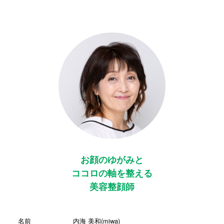
お顔のゆがみと
ココロの軸を整える
美容整顔師
名前
内海 美和(miwa)