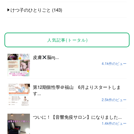
けつ子のひとりごと
(143)
人気記事(トータル)
皮膚
脳ɱ...
4.1k件のビュー
第12期個性學＠福山 6月よりスタートしま
す...
2.5k件のビュー
ついに！【音響免疫サロン】になりました...
1.4k件のビュー