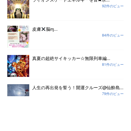
92件のビュー
皮膚
脳ɱ...
84件のビュー
真夏の超絶サイキッカー☆無限列車編...
81件のビュー
人生の再出発を誓う！開運クルーズ@仙酔島...
79件のビュー
アーカイブ