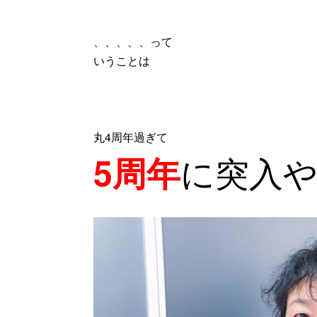
、、、、、って
いうことは
丸4周年過ぎて
に突入
5周年