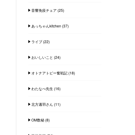
音響免疫チェア
(25)
あっちゃんkitchen
(37)
ライブ
(22)
おいしいこと
(24)
オトナアトピー奮戦記
(18)
わたなべ先生
(16)
北方邁羽さん
(11)
OM数秘
(8)