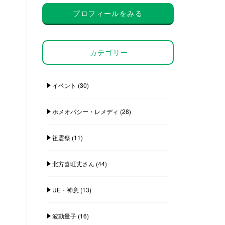
プロフィールをみる
カテゴリー
イベント
(30)
ホメオパシー・レメディ
(28)
祖霊祭
(11)
北方喜旺丈さん
(44)
UE・神意
(13)
波動量子
(16)