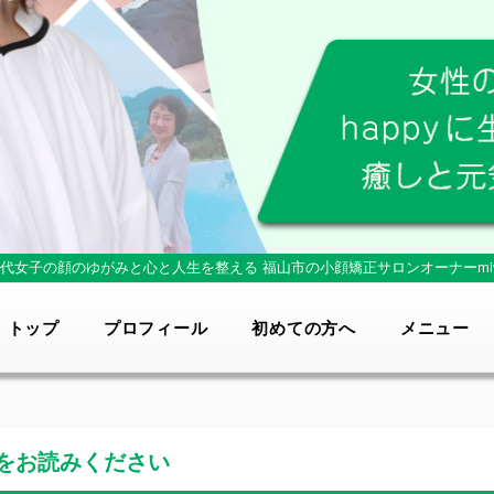
0代女子の顔のゆがみと心と人生を整える
福山市の小顔矯正サロンオーナーmi
トップ
プロフィール
初めての方へ
メニュー
をお読みください