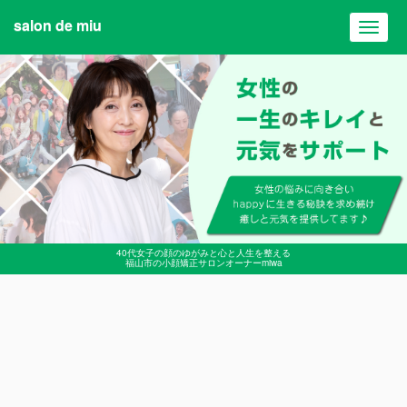
salon de miu
Toggl
navig
40代女子の顔のゆがみと心と人生を整える
福山市の小顔矯正サロンオーナーmiwa