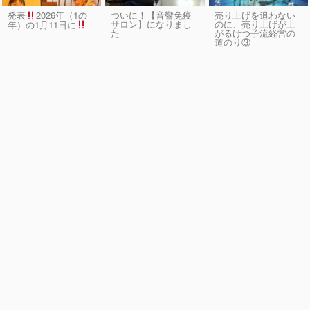
発表
2026年（1の
ついに！【音響免疫
売り上げを追わない
サロン】になりまし
のに、売り上げが上
年）の1月11日に
た
がるけつ子流経営の
道のり③