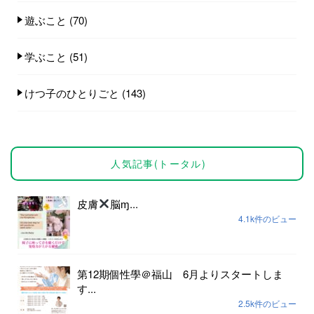
遊ぶこと
(70)
学ぶこと
(51)
けつ子のひとりごと
(143)
人気記事(トータル)
皮膚
脳ɱ...
4.1k件のビュー
第12期個性學＠福山 6月よりスタートしま
す...
2.5k件のビュー