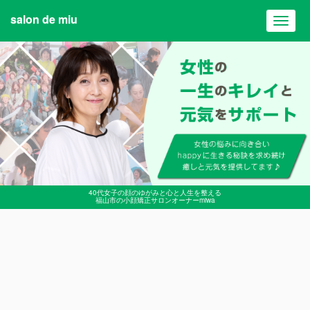
salon de miu
Toggl
navig
40代女子の顔のゆがみと心と人生を整える
福山市の小顔矯正サロンオーナーmiwa