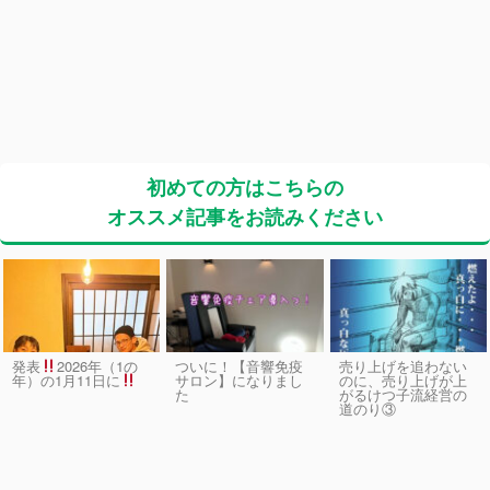
初めての方はこちらの
オススメ記事をお読みください
発表
2026年（1の
ついに！【音響免疫
売り上げを追わない
サロン】になりまし
のに、売り上げが上
年）の1月11日に
た
がるけつ子流経営の
道のり③