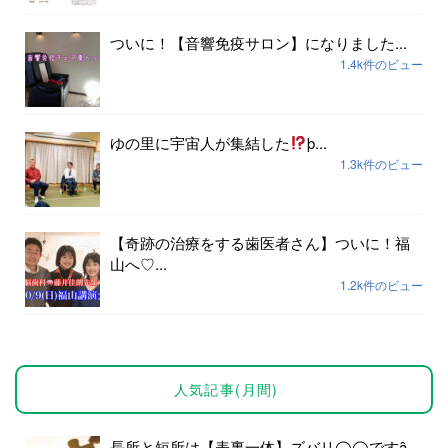
ついに！【音響免疫サロン】になりました...
1.4k件のビュー
ゆの里に宇宙人が集結した
þ...
1.3k件のビュー
【奇跡の治療をする歯医者さん】ついに！福
山へ♡...
1.2k件のビュー
人気記事(月間)
長所と短所は【表裏一体】ズバリ◯◯ですȃ...