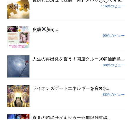
116件のビュー
皮膚
脳ɱ...
90件のビュー
人生の再出発を誓う！開運クルーズ@仙酔島...
88件のビュー
ライオンズゲートエネルギーを音✖︎水...
88件のビュー
真夏の超絶サイキッカー☆無限列車編...
80件のビュー