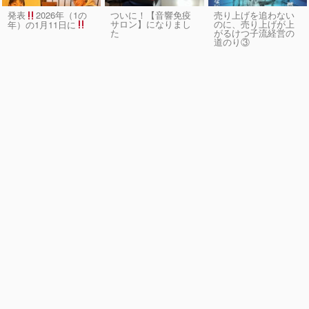
発表
2026年（1の
ついに！【音響免疫
売り上げを追わない
サロン】になりまし
のに、売り上げが上
年）の1月11日に
た
がるけつ子流経営の
道のり③