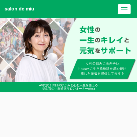
salon de miu
Toggl
navig
40代女子の顔のゆがみと心と人生を整える
福山市の小顔矯正サロンオーナーmiwa