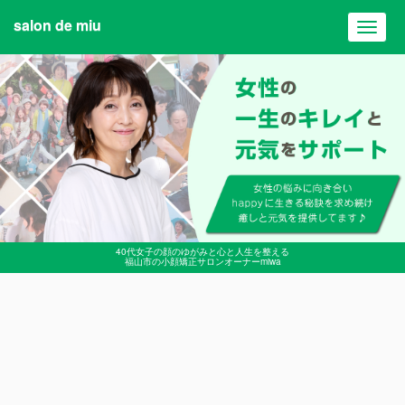
salon de miu
Toggl
navig
40代女子の顔のゆがみと心と人生を整える
福山市の小顔矯正サロンオーナーmiwa