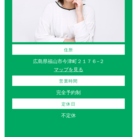
住所
広島県福山市今津町２１７６−２
マップを見る
営業時間
完全予約制
定休日
不定休