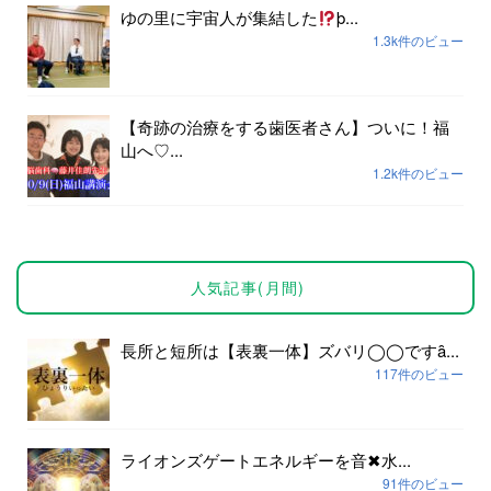
ゆの里に宇宙人が集結した
þ...
1.3k件のビュー
【奇跡の治療をする歯医者さん】ついに！福
山へ♡...
1.2k件のビュー
人気記事(月間)
長所と短所は【表裏一体】ズバリ◯◯ですȃ...
117件のビュー
ライオンズゲートエネルギーを音✖︎水...
91件のビュー