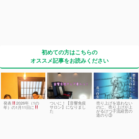
初めての方はこちらの
オススメ記事をお読みください
発表
2026年（1の
ついに！【音響免疫
売り上げを追わない
サロン】になりまし
のに、売り上げが上
年）の1月11日に
た
がるけつ子流経営の
道のり③