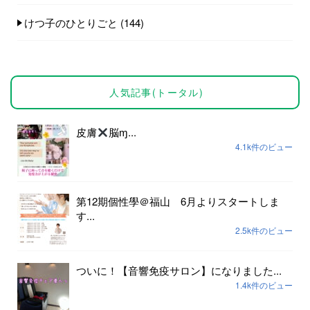
けつ子のひとりごと
(144)
人気記事(トータル)
皮膚
脳ɱ...
4.1k件のビュー
第12期個性學＠福山 6月よりスタートしま
す...
2.5k件のビュー
ついに！【音響免疫サロン】になりました...
1.4k件のビュー