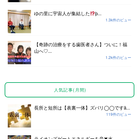
ゆの里に宇宙人が集結した
þ...
1.3k件のビュー
【奇跡の治療をする歯医者さん】ついに！福
山へ♡...
1.2k件のビュー
人気記事(月間)
長所と短所は【表裏一体】ズバリ◯◯ですȃ...
119件のビュー
ライオンズゲートエネルギーを音✖︎水...