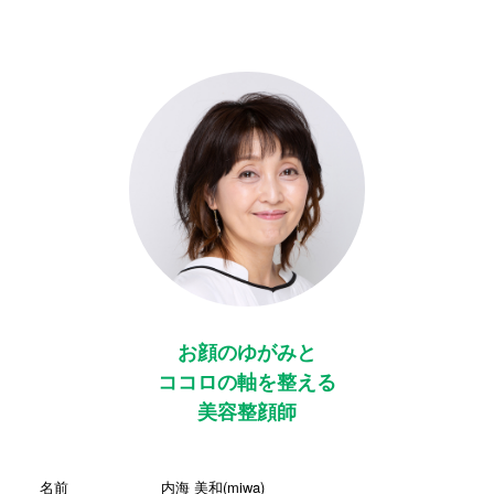
お顔のゆがみと
ココロの軸を整える
美容整顔師
名前
内海 美和(miwa)