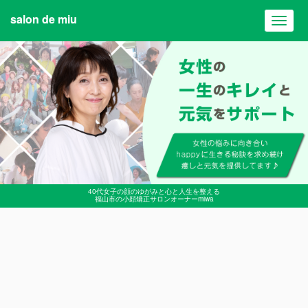
salon de miu
Toggl
navig
40代女子の顔のゆがみと心と人生を整える
福山市の小顔矯正サロンオーナーmiwa