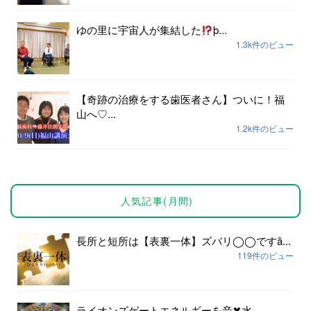
ゆの里に宇宙人が集結した
þ...
1.3k件のビュー
【奇跡の治療をする歯医者さん】ついに！福
山へ♡...
1.2k件のビュー
人気記事(月間)
長所と短所は【表裏一体】ズバリ◯◯ですȃ...
119件のビュー
ライオンズゲートエネルギーを音✖︎水...