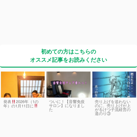
初めての方はこちらの
オススメ記事をお読みください
発表
2026年（1の
ついに！【音響免疫
売り上げを追わない
サロン】になりまし
のに、売り上げが上
年）の1月11日に
た
がるけつ子流経営の
道のり③