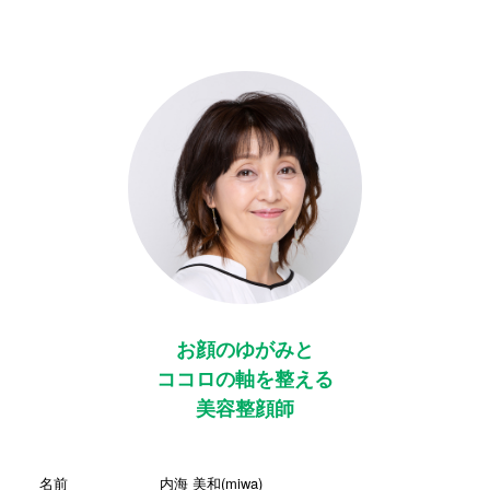
お顔のゆがみと
ココロの軸を整える
美容整顔師
名前
内海 美和(miwa)