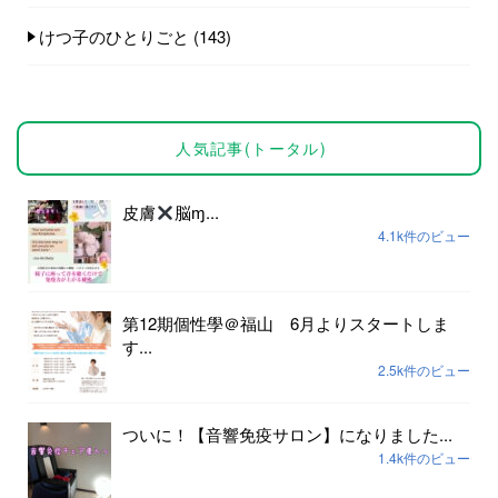
けつ子のひとりごと
(143)
人気記事(トータル)
皮膚
脳ɱ...
4.1k件のビュー
第12期個性學＠福山 6月よりスタートしま
す...
2.5k件のビュー
ついに！【音響免疫サロン】になりました...
1.4k件のビュー