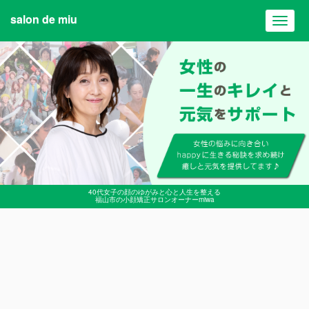
salon de miu
Toggl
navig
40代女子の顔のゆがみと心と人生を整える
福山市の小顔矯正サロンオーナーmiwa