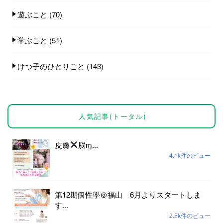
遊ぶこと
(70)
学ぶこと
(51)
けつ子のひとりごと
(143)
人気記事(トータル)
皮膚
脳ɱ...
4.1k件のビュー
第12期個性學＠福山 6月よりスタートしま
す...
2.5k件のビュー