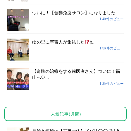
ついに！【音響免疫サロン】になりました...
1.4k件のビュー
ゆの里に宇宙人が集結した
þ...
1.3k件のビュー
【奇跡の治療をする歯医者さん】ついに！福
山へ♡...
1.2k件のビュー
人気記事(月間)
長所と短所は【表裏一体】ズバリ◯◯ですȃ...