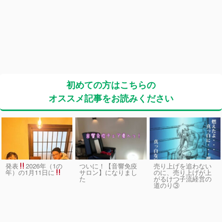
初めての方はこちらの
オススメ記事をお読みください
発表
2026年（1の
ついに！【音響免疫
売り上げを追わない
サロン】になりまし
のに、売り上げが上
年）の1月11日に
た
がるけつ子流経営の
道のり③