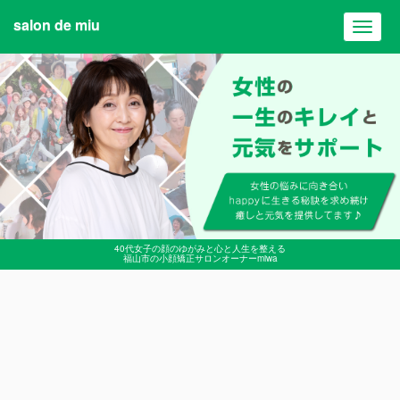
salon de miu
Toggl
navig
40代女子の顔のゆがみと心と人生を整える
福山市の小顔矯正サロンオーナーmiwa