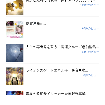
116件のビュー
皮膚
脳ɱ...
90件のビュー
人生の再出発を誓う！開運クルーズ@仙酔島...
88件のビュー
ライオンズゲートエネルギーを音✖︎水...
88件のビュー
真夏の超絶サイキッカー☆無限列車編...
80件のビュー