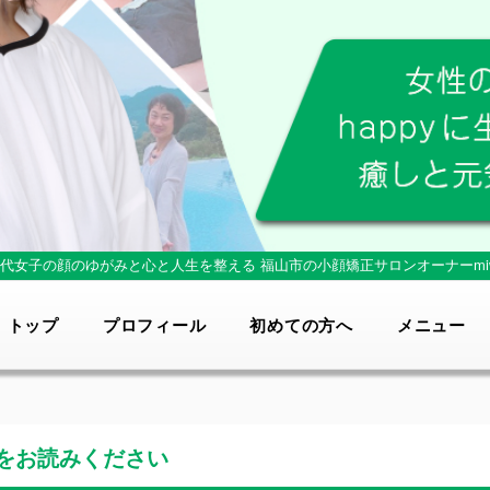
0代女子の顔のゆがみと心と人生を整える
福山市の小顔矯正サロンオーナーmi
トップ
プロフィール
初めての方へ
メニュー
をお読みください