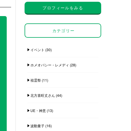
プロフィールをみる
カテゴリー
イベント
(30)
ホメオパシー・レメディ
(28)
祖霊祭
(11)
北方喜旺丈さん
(44)
UE・神意
(13)
波動量子
(16)