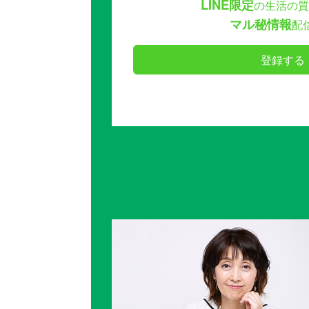
LINE限定
の生活の質
マル秘情報
配
登録する