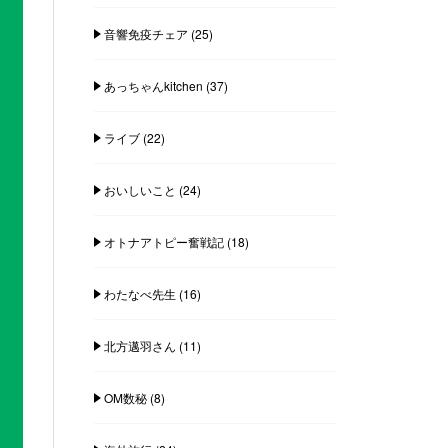
音響免疫チェア
(25)
あっちゃんkitchen
(37)
ライブ
(22)
おいしいこと
(24)
オトナアトピー奮戦記
(18)
わたなべ先生
(16)
北方邁羽さん
(11)
OM数秘
(8)