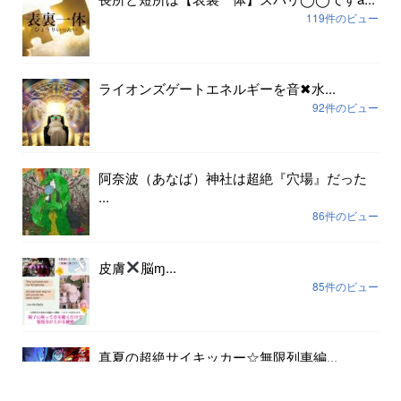
119件のビュー
ライオンズゲートエネルギーを音✖︎水...
92件のビュー
阿奈波（あなば）神社は超絶『穴場』だった
...
86件のビュー
皮膚
脳ɱ...
85件のビュー
真夏の超絶サイキッカー☆無限列車編...
81件のビュー