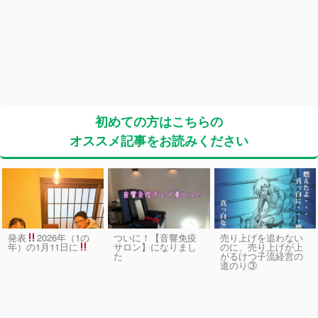
初めての方はこちらの
オススメ記事をお読みください
発表
2026年（1の
ついに！【音響免疫
売り上げを追わない
サロン】になりまし
のに、売り上げが上
年）の1月11日に
た
がるけつ子流経営の
道のり③