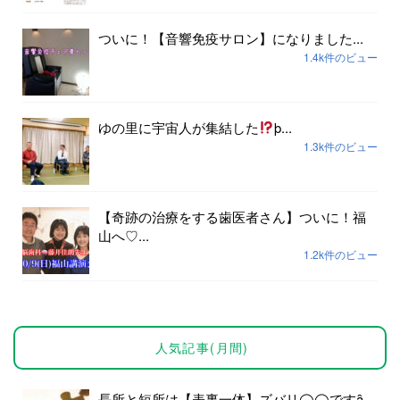
ついに！【音響免疫サロン】になりました...
1.4k件のビュー
ゆの里に宇宙人が集結した
þ...
1.3k件のビュー
【奇跡の治療をする歯医者さん】ついに！福
山へ♡...
1.2k件のビュー
人気記事(月間)
長所と短所は【表裏一体】ズバリ◯◯ですȃ...