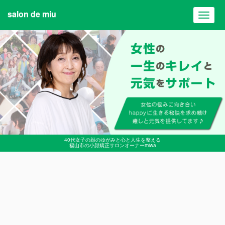
salon de miu
Toggl
navig
40代女子の顔のゆがみと心と人生を整える
福山市の小顔矯正サロンオーナーmiwa