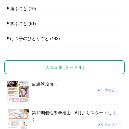
遊ぶこと
(70)
学ぶこと
(51)
けつ子のひとりごと
(143)
人気記事(トータル)
皮膚
脳ɱ...
4.1k件のビュー
第12期個性學＠福山 6月よりスタートしま
す...
2.5k件のビュー