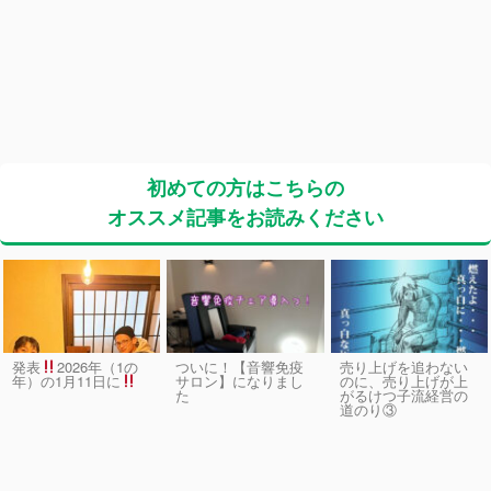
初めての方はこちらの
オススメ記事をお読みください
発表
2026年（1の
ついに！【音響免疫
売り上げを追わない
サロン】になりまし
のに、売り上げが上
年）の1月11日に
た
がるけつ子流経営の
道のり③