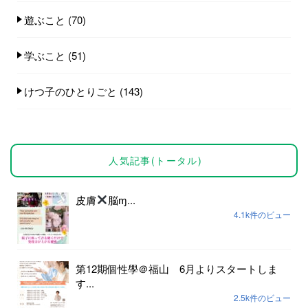
遊ぶこと
(70)
学ぶこと
(51)
けつ子のひとりごと
(143)
人気記事(トータル)
皮膚
脳ɱ...
4.1k件のビュー
第12期個性學＠福山 6月よりスタートしま
す...
2.5k件のビュー