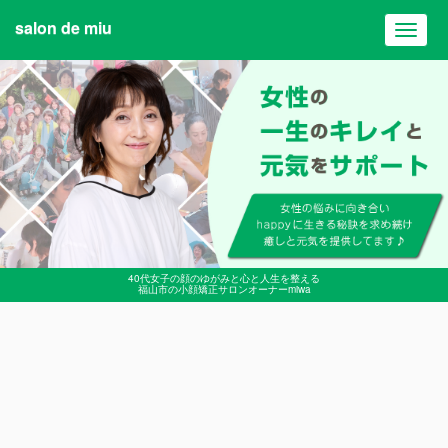
salon de miu
Toggl
navig
40代女子の顔のゆがみと心と人生を整える
福山市の小顔矯正サロンオーナーmiwa