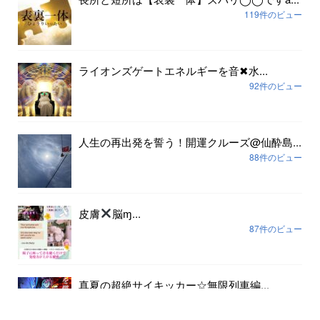
119件のビュー
ライオンズゲートエネルギーを音✖︎水...
92件のビュー
人生の再出発を誓う！開運クルーズ@仙酔島...
88件のビュー
皮膚
脳ɱ...
87件のビュー
真夏の超絶サイキッカー☆無限列車編...
80件のビュー