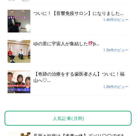
ついに！【音響免疫サロン】になりました...
1.4k件のビュー
ゆの里に宇宙人が集結した
þ...
1.3k件のビュー
【奇跡の治療をする歯医者さん】ついに！福
山へ♡...
1.2k件のビュー
人気記事(月間)
長所と短所は【表裏一体】ズバリ◯◯ですȃ...