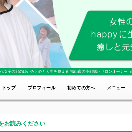
0代女子の顔のゆがみと心と人生を整える
福山市の小顔矯正サロンオーナーmi
トップ
プロフィール
初めての方へ
メニュー
をお読みください