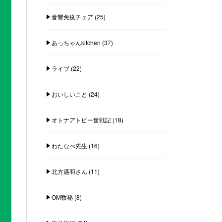
音響免疫チェア
(25)
あっちゃんkitchen
(37)
ライブ
(22)
おいしいこと
(24)
オトナアトピー奮戦記
(18)
わたなべ先生
(16)
北方邁羽さん
(11)
OM数秘
(8)