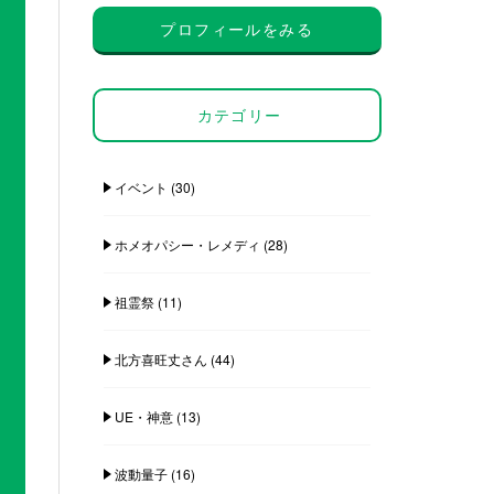
プロフィールをみる
カテゴリー
イベント
(30)
ホメオパシー・レメディ
(28)
祖霊祭
(11)
北方喜旺丈さん
(44)
UE・神意
(13)
波動量子
(16)