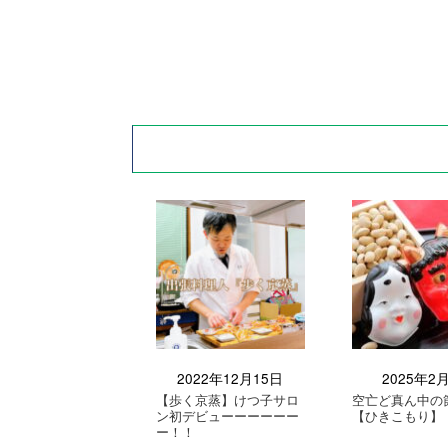
2022年12月15日
2025年2
【歩く京蒸】けつ子サロ
空亡ど真ん中の
ン初デビューーーーーー
【ひきこもり】
ー！！