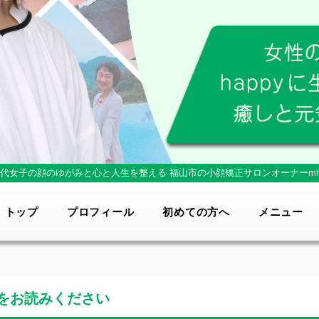
0代女子の顔のゆがみと心と人生を整える
福山市の小顔矯正サロンオーナーmi
トップ
プロフィール
初めての方へ
メニュー
をお読みください