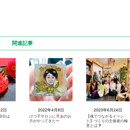
関連記事
月2日
2022年4月8日
2023年6月24日
節分は
けつ子サロンに
あのお
【魂でつながるイベン
方がやってきたー
ト】づくりの主催者の極
意とは