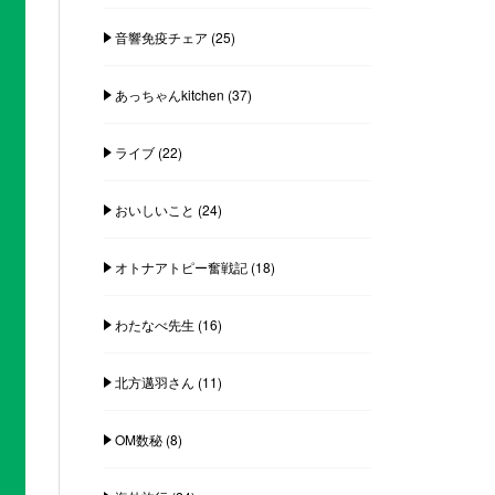
音響免疫チェア
(25)
あっちゃんkitchen
(37)
ライブ
(22)
おいしいこと
(24)
オトナアトピー奮戦記
(18)
わたなべ先生
(16)
北方邁羽さん
(11)
OM数秘
(8)