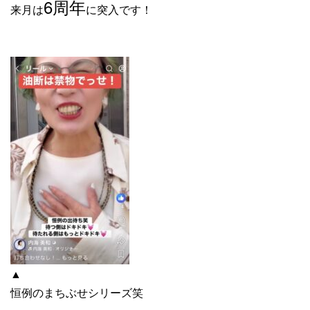
6周年
来月は
に突入です！
▲
恒例のまちぶせシリーズ
笑