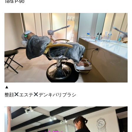
Tera P-90
▲
整顔
エステ
デンキバリブラシ