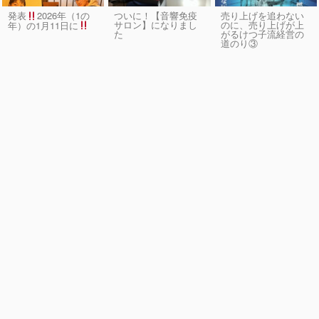
発表
2026年（1の
ついに！【音響免疫
売り上げを追わない
サロン】になりまし
のに、売り上げが上
年）の1月11日に
た
がるけつ子流経営の
道のり③