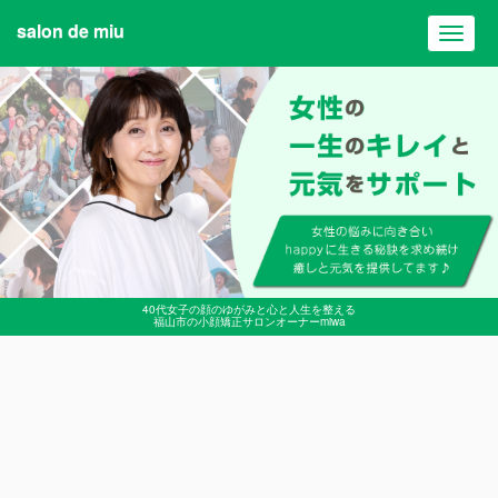
salon de miu
Toggl
navig
40代女子の顔のゆがみと心と人生を整える
福山市の小顔矯正サロンオーナーmiwa