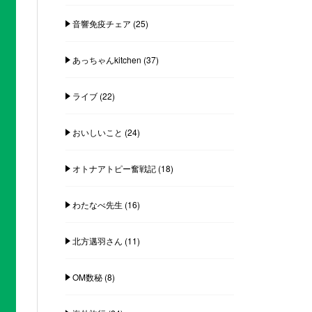
音響免疫チェア
(25)
あっちゃんkitchen
(37)
ライブ
(22)
おいしいこと
(24)
オトナアトピー奮戦記
(18)
わたなべ先生
(16)
北方邁羽さん
(11)
OM数秘
(8)