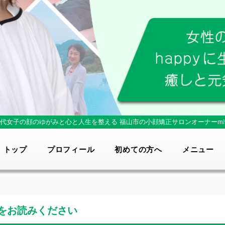
0代女子の顔のゆがみと心と人生を整える
福山市の小顔矯正サロンオーナーmi
トップ
プロフィール
初めての方へ
メニュー
をお読みください