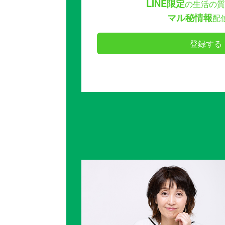
LINE限定
の生活の質
マル秘情報
配
登録する