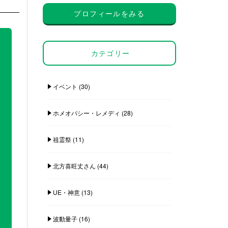
プロフィールをみる
カテゴリー
イベント
(30)
ホメオパシー・レメディ
(28)
祖霊祭
(11)
北方喜旺丈さん
(44)
UE・神意
(13)
波動量子
(16)