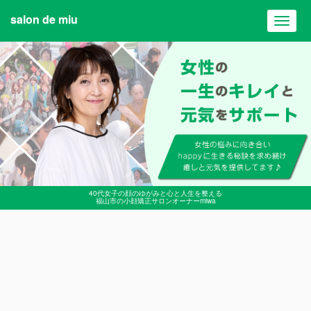
salon de miu
Toggl
navig
40代女子の顔のゆがみと心と人生を整える
福山市の小顔矯正サロンオーナーmiwa