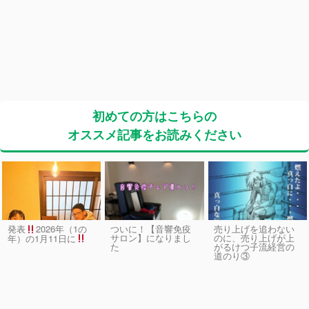
初めての方はこちらの
オススメ記事をお読みください
発表
2026年（1の
ついに！【音響免疫
売り上げを追わない
サロン】になりまし
のに、売り上げが上
年）の1月11日に
た
がるけつ子流経営の
道のり③