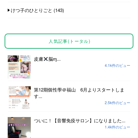
けつ子のひとりごと
(143)
人気記事(トータル)
皮膚
脳ɱ...
4.1k件のビュー
第12期個性學＠福山 6月よりスタートしま
す...
2.5k件のビュー
ついに！【音響免疫サロン】になりました...
1.4k件のビュー