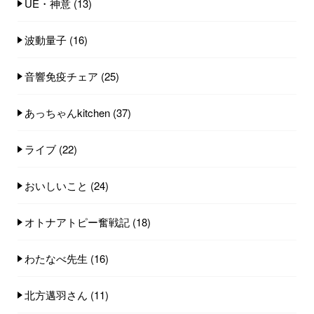
UE・神意
(13)
波動量子
(16)
音響免疫チェア
(25)
あっちゃんkitchen
(37)
ライブ
(22)
おいしいこと
(24)
オトナアトピー奮戦記
(18)
わたなべ先生
(16)
北方邁羽さん
(11)