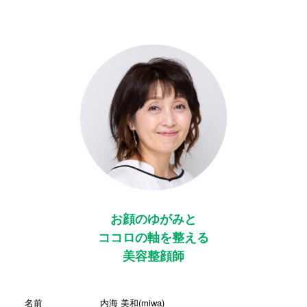
お顔のゆがみと
ココロの軸を整える
美容整顔師
名前
内海 美和(miwa)