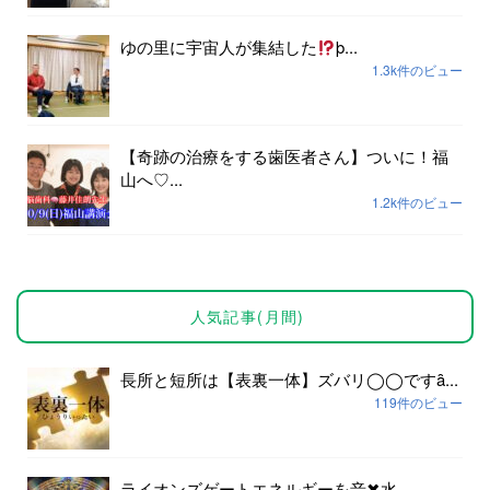
ゆの里に宇宙人が集結した
þ...
1.3k件のビュー
【奇跡の治療をする歯医者さん】ついに！福
山へ♡...
1.2k件のビュー
人気記事(月間)
長所と短所は【表裏一体】ズバリ◯◯ですȃ...
119件のビュー
ライオンズゲートエネルギーを音✖︎水...