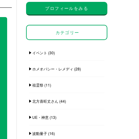
プロフィールをみる
カテゴリー
イベント
(30)
ホメオパシー・レメディ
(28)
祖霊祭
(11)
北方喜旺丈さん
(44)
UE・神意
(13)
波動量子
(16)