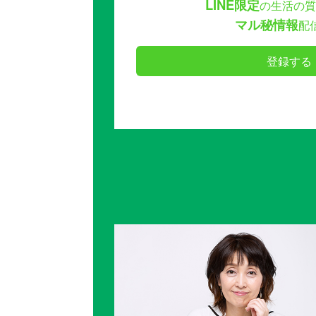
LINE限定
の生活の質
マル秘情報
配
登録する