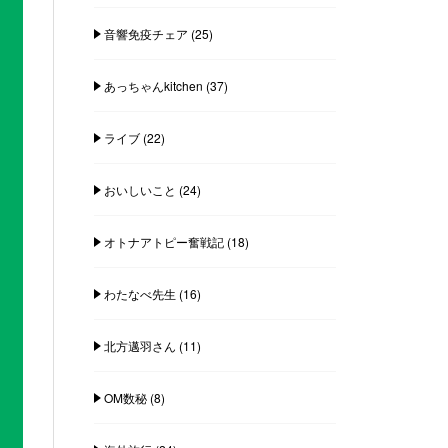
音響免疫チェア
(25)
あっちゃんkitchen
(37)
ライブ
(22)
おいしいこと
(24)
オトナアトピー奮戦記
(18)
わたなべ先生
(16)
北方邁羽さん
(11)
OM数秘
(8)