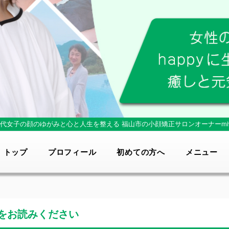
0代女子の顔のゆがみと心と人生を整える
福山市の小顔矯正サロンオーナーmi
トップ
プロフィール
初めての方へ
メニュー
をお読みください