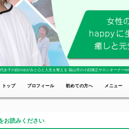
0代女子の顔のゆがみと心と人生を整える
福山市の小顔矯正サロンオーナーmi
トップ
プロフィール
初めての方へ
メニュー
をお読みください