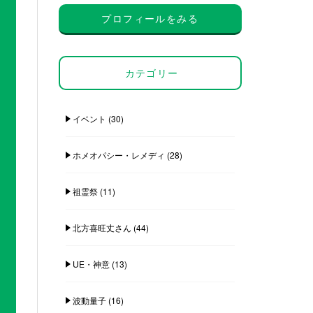
プロフィールをみる
カテゴリー
イベント
(30)
ホメオパシー・レメディ
(28)
祖霊祭
(11)
北方喜旺丈さん
(44)
UE・神意
(13)
波動量子
(16)