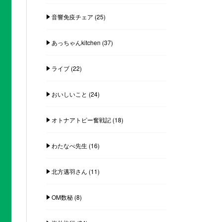
音響免疫チェア
(25)
あっちゃんkitchen
(37)
ライブ
(22)
おいしいこと
(24)
オトナアトピー奮戦記
(18)
わたなべ先生
(16)
北方邁羽さん
(11)
OM数秘
(8)