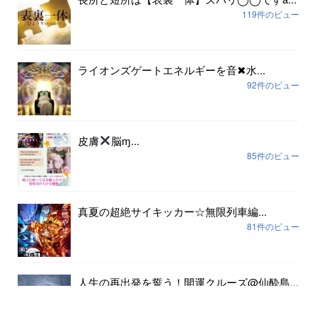
119件のビュー
ライオンズゲートエネルギーを音✖︎水...
92件のビュー
皮膚
脳ɱ...
85件のビュー
真夏の超絶サイキッカー☆無限列車編...
81件のビュー
人生の再出発を誓う！開運クルーズ@仙酔島...
79件のビュー