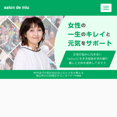
salon de miu
Toggl
navig
40代女子の顔のゆがみと心と人生を整える
福山市の小顔矯正サロンオーナーmiwa