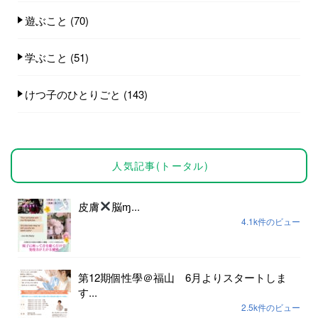
遊ぶこと
(70)
学ぶこと
(51)
けつ子のひとりごと
(143)
人気記事(トータル)
皮膚
脳ɱ...
4.1k件のビュー
第12期個性學＠福山 6月よりスタートしま
す...
2.5k件のビュー