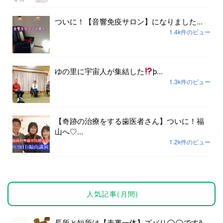
ついに！【音響免疫サロン】になりました...
1.4k件のビュー
ゆの里に宇宙人が集結した
þ...
1.3k件のビュー
【奇跡の治療をする歯医者さん】ついに！福
山へ♡...
1.2k件のビュー
人気記事(月間)
長所と短所は【表裏一体】ズバリ◯◯ですȃ...