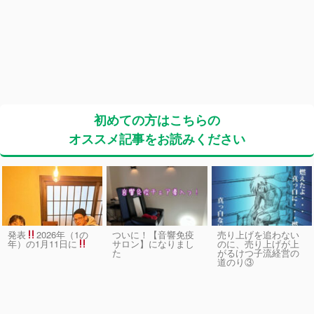
初めての方はこちらの
オススメ記事をお読みください
発表
2026年（1の
ついに！【音響免疫
売り上げを追わない
サロン】になりまし
のに、売り上げが上
年）の1月11日に
た
がるけつ子流経営の
道のり③