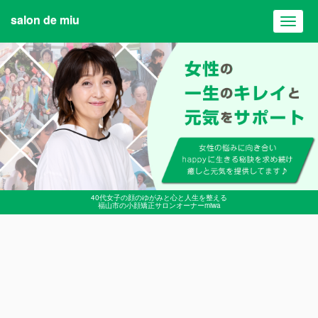
salon de miu
Toggl
navig
40代女子の顔のゆがみと心と人生を整える
福山市の小顔矯正サロンオーナーmiwa