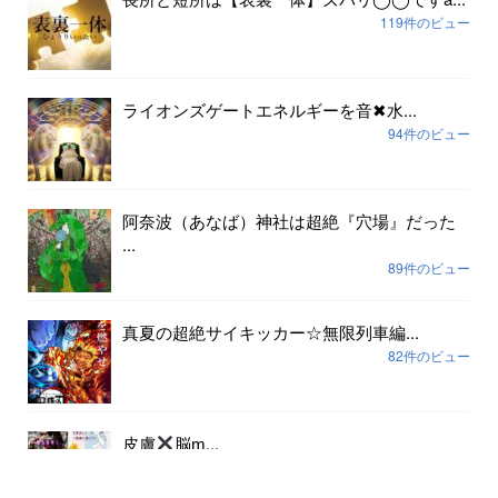
119件のビュー
ライオンズゲートエネルギーを音✖︎水...
94件のビュー
阿奈波（あなば）神社は超絶『穴場』だった
...
89件のビュー
真夏の超絶サイキッカー☆無限列車編...
82件のビュー
皮膚
脳ɱ...
79件のビュー