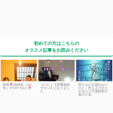
初めての方はこちらの
オススメ記事をお読みください
発表
2026年（1の
ついに！【音響免疫
売り上げを追わない
サロン】になりまし
のに、売り上げが上
年）の1月11日に
た
がるけつ子流経営の
道のり③