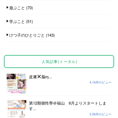
遊ぶこと
(70)
学ぶこと
(51)
けつ子のひとりごと
(143)
人気記事(トータル)
皮膚
脳ɱ...
4.1k件のビュー
第12期個性學＠福山 6月よりスタートしま
す...
2.5k件のビュー