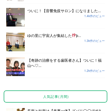
ついに！【音響免疫サロン】になりました...
1.4k件のビュー
ゆの里に宇宙人が集結した
þ...
1.3k件のビュー
【奇跡の治療をする歯医者さん】ついに！福
山へ♡...
1.2k件のビュー
人気記事(月間)
長所と短所は【表裏一体】ズバリ◯◯ですȃ...