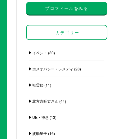
プロフィールをみる
カテゴリー
イベント
(30)
ホメオパシー・レメディ
(28)
祖霊祭
(11)
北方喜旺丈さん
(44)
UE・神意
(13)
波動量子
(16)