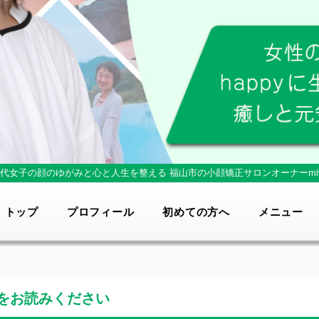
0代女子の顔のゆがみと心と人生を整える
福山市の小顔矯正サロンオーナーmi
トップ
プロフィール
初めての方へ
メニュー
をお読みください