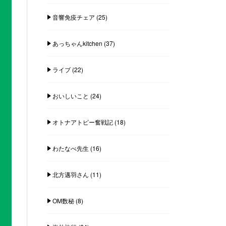
音響免疫チェア
(25)
あっちゃんkitchen
(37)
ライブ
(22)
おいしいこと
(24)
オトナアトピー奮戦記
(18)
わたなべ先生
(16)
北方邁羽さん
(11)
OM数秘
(8)