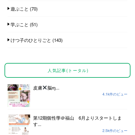
遊ぶこと
(70)
学ぶこと
(51)
けつ子のひとりごと
(143)
人気記事(トータル)
皮膚
脳ɱ...
4.1k件のビュー
第12期個性學＠福山 6月よりスタートしま
す...
2.5k件のビュー