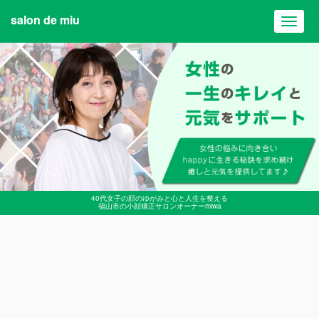
salon de miu
Toggl
navig
40代女子の顔のゆがみと心と人生を整える
福山市の小顔矯正サロンオーナーmiwa