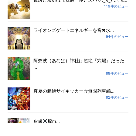
119件のビュー
ライオンズゲートエネルギーを音✖︎水...
94件のビュー
阿奈波（あなば）神社は超絶『穴場』だった
...
88件のビュー
真夏の超絶サイキッカー☆無限列車編...
82件のビュー
皮膚
脳ɱ...
79件のビュー