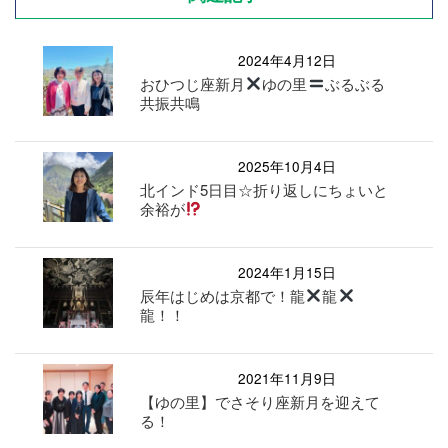
2024年4月12日
おひつじ座新月
ゆの里
ぶるぶる
共振共鳴
2025年10月4日
北インド5日目☆折り返しにちょいと
余裕が
2024年1月15日
辰年はじめは京都で！龍
龍
龍！！
2021年11月9日
【ゆの里】でさそり座新月を迎えて
る！