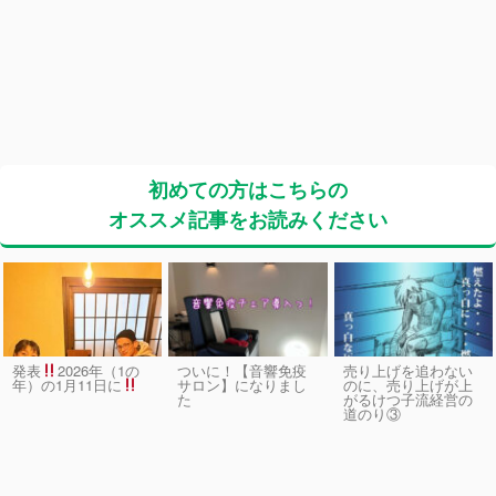
初めての方はこちらの
オススメ記事をお読みください
発表
2026年（1の
ついに！【音響免疫
売り上げを追わない
サロン】になりまし
のに、売り上げが上
年）の1月11日に
た
がるけつ子流経営の
道のり③