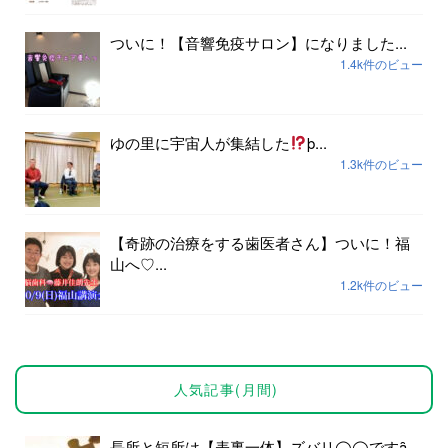
ついに！【音響免疫サロン】になりました...
1.4k件のビュー
ゆの里に宇宙人が集結した
þ...
1.3k件のビュー
【奇跡の治療をする歯医者さん】ついに！福
山へ♡...
1.2k件のビュー
人気記事(月間)
長所と短所は【表裏一体】ズバリ◯◯ですȃ...