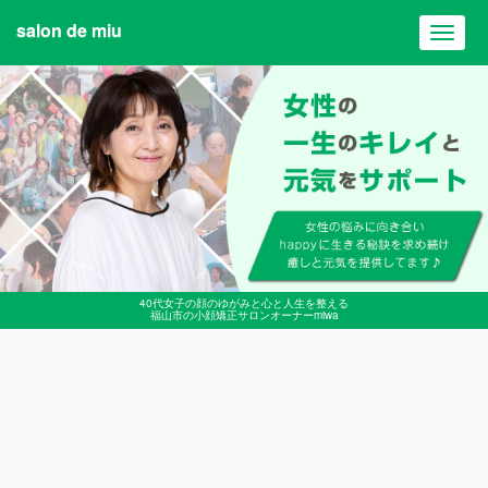
salon de miu
Toggl
navig
40代女子の顔のゆがみと心と人生を整える
福山市の小顔矯正サロンオーナーmiwa