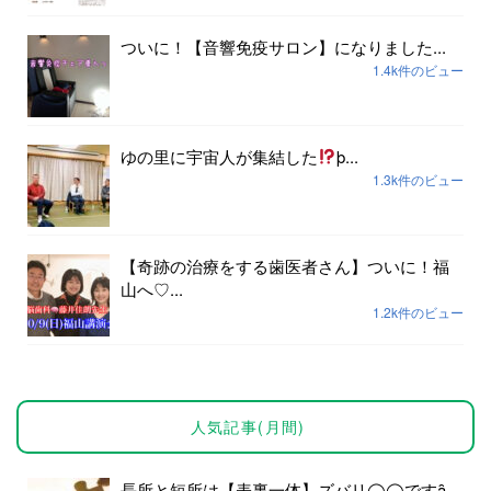
ついに！【音響免疫サロン】になりました...
1.4k件のビュー
ゆの里に宇宙人が集結した
þ...
1.3k件のビュー
【奇跡の治療をする歯医者さん】ついに！福
山へ♡...
1.2k件のビュー
人気記事(月間)
長所と短所は【表裏一体】ズバリ◯◯ですȃ...