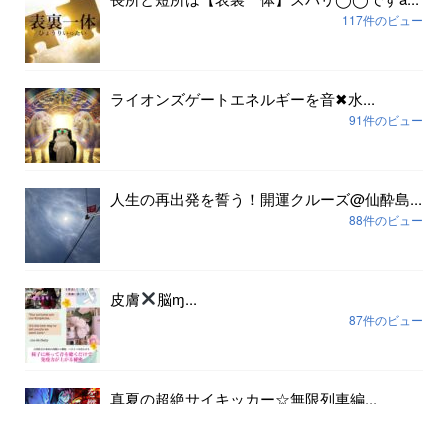
117件のビュー
ライオンズゲートエネルギーを音✖︎水...
91件のビュー
人生の再出発を誓う！開運クルーズ@仙酔島...
88件のビュー
皮膚
脳ɱ...
87件のビュー
真夏の超絶サイキッカー☆無限列車編...
80件のビュー