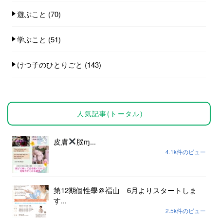
遊ぶこと
(70)
学ぶこと
(51)
けつ子のひとりごと
(143)
人気記事(トータル)
皮膚
脳ɱ...
4.1k件のビュー
第12期個性學＠福山 6月よりスタートしま
す...
2.5k件のビュー