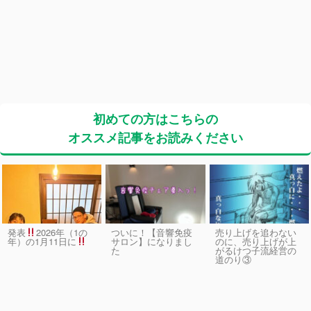
初めての方はこちらの
オススメ記事をお読みください
発表
2026年（1の
ついに！【音響免疫
売り上げを追わない
サロン】になりまし
のに、売り上げが上
年）の1月11日に
た
がるけつ子流経営の
道のり③