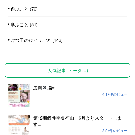
遊ぶこと
(70)
学ぶこと
(51)
けつ子のひとりごと
(143)
人気記事(トータル)
皮膚
脳ɱ...
4.1k件のビュー
第12期個性學＠福山 6月よりスタートしま
す...
2.5k件のビュー