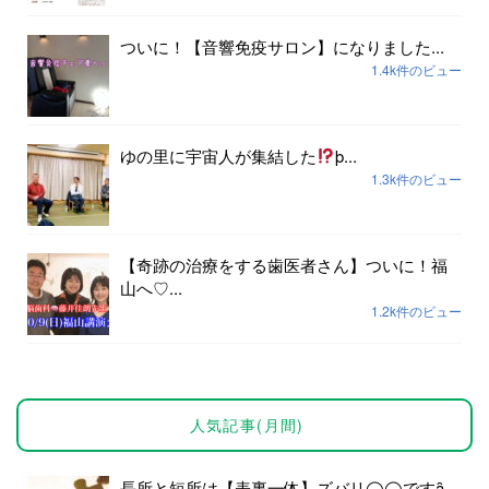
ついに！【音響免疫サロン】になりました...
1.4k件のビュー
ゆの里に宇宙人が集結した
þ...
1.3k件のビュー
【奇跡の治療をする歯医者さん】ついに！福
山へ♡...
1.2k件のビュー
人気記事(月間)
長所と短所は【表裏一体】ズバリ◯◯ですȃ...