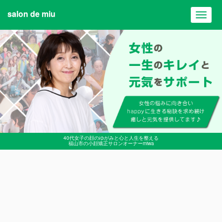
salon de miu
Toggl
navig
40代女子の顔のゆがみと心と人生を整える
福山市の小顔矯正サロンオーナーmiwa