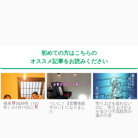
初めての方はこちらの
オススメ記事をお読みください
発表
2026年（1の
ついに！【音響免疫
売り上げを追わない
サロン】になりまし
のに、売り上げが上
年）の1月11日に
た
がるけつ子流経営の
道のり③