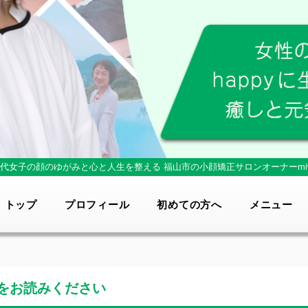
0代女子の顔のゆがみと心と人生を整える
福山市の小顔矯正サロンオーナーmi
トップ
プロフィール
初めての方へ
メニュー
をお読みください