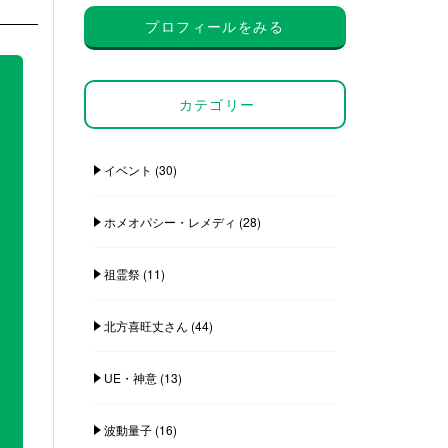
プロフィールをみる
カテゴリー
イベント
(30)
ホメオパシー・レメディ
(28)
祖霊祭
(11)
北方喜旺丈さん
(44)
UE・神意
(13)
波動量子
(16)