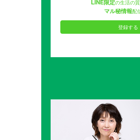
LINE限定
の生活の質
マル秘情報
配
登録する