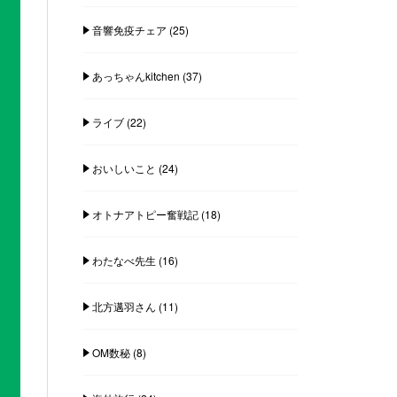
音響免疫チェア
(25)
あっちゃんkitchen
(37)
ライブ
(22)
おいしいこと
(24)
オトナアトピー奮戦記
(18)
わたなべ先生
(16)
北方邁羽さん
(11)
OM数秘
(8)