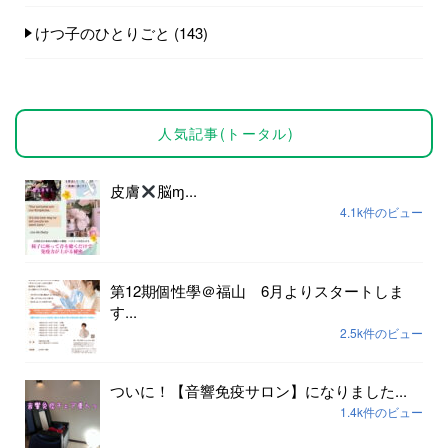
けつ子のひとりごと
(143)
人気記事(トータル)
皮膚
脳ɱ...
4.1k件のビュー
第12期個性學＠福山 6月よりスタートしま
す...
2.5k件のビュー
ついに！【音響免疫サロン】になりました...
1.4k件のビュー