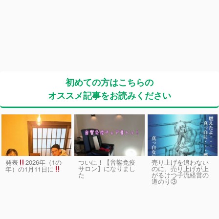
初めての方はこちらの
オススメ記事をお読みください
発表
2026年（1の
ついに！【音響免疫
売り上げを追わない
サロン】になりまし
のに、売り上げが上
年）の1月11日に
た
がるけつ子流経営の
道のり③