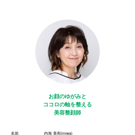
お顔のゆがみと
ココロの軸を整える
美容整顔師
名前
内海 美和(miwa)