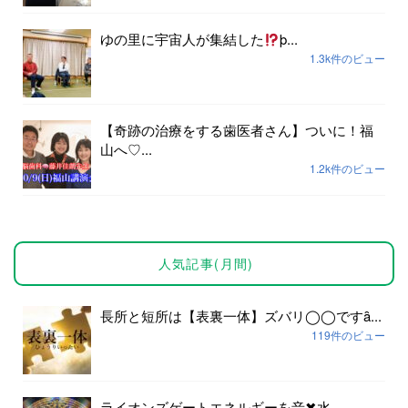
ゆの里に宇宙人が集結した
þ...
1.3k件のビュー
【奇跡の治療をする歯医者さん】ついに！福
山へ♡...
1.2k件のビュー
人気記事(月間)
長所と短所は【表裏一体】ズバリ◯◯ですȃ...
119件のビュー
ライオンズゲートエネルギーを音✖︎水...