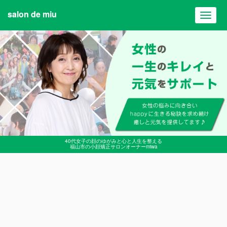
salon de miu
Toggl
navig
40代女子の顔のゆがみと心と人生を整える
福山市の小顔矯正サロンオーナーmiwa