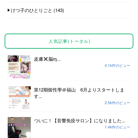
けつ子のひとりごと
(143)
人気記事(トータル)
皮膚
脳ɱ...
4.1k件のビュー
第12期個性學＠福山 6月よりスタートしま
す...
2.5k件のビュー
ついに！【音響免疫サロン】になりました...
1.4k件のビュー