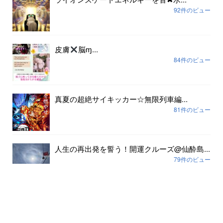
92件のビュー
皮膚
脳ɱ...
84件のビュー
真夏の超絶サイキッカー☆無限列車編...
81件のビュー
人生の再出発を誓う！開運クルーズ@仙酔島...
79件のビュー
アーカイブ