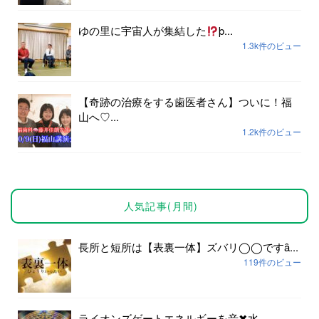
ゆの里に宇宙人が集結した
þ...
1.3k件のビュー
【奇跡の治療をする歯医者さん】ついに！福
山へ♡...
1.2k件のビュー
人気記事(月間)
長所と短所は【表裏一体】ズバリ◯◯ですȃ...
119件のビュー
ライオンズゲートエネルギーを音✖︎水...