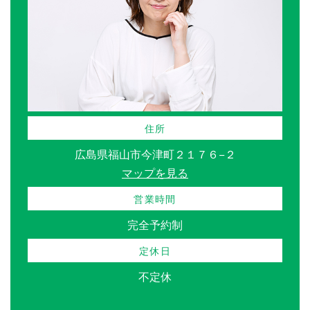
住所
広島県福山市今津町２１７６−２
マップを見る
営業時間
完全予約制
定休日
不定休