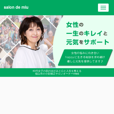
salon de miu
Toggl
navig
40代女子の顔のゆがみと心と人生を整える
福山市の小顔矯正サロンオーナーmiwa