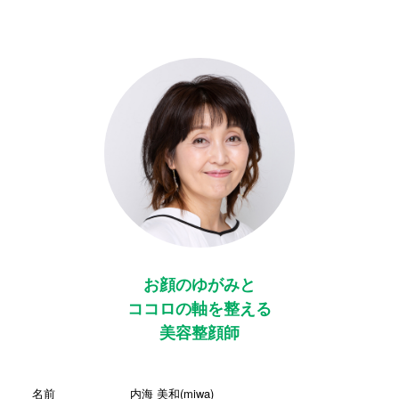
お顔のゆがみと
ココロの軸を整える
美容整顔師
名前
内海 美和(miwa)