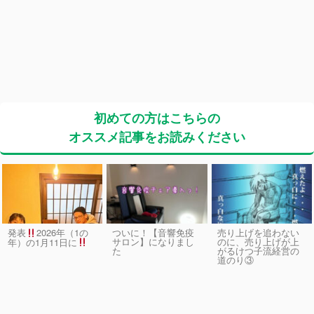
初めての方はこちらの
オススメ記事をお読みください
発表
2026年（1の
ついに！【音響免疫
売り上げを追わない
サロン】になりまし
のに、売り上げが上
年）の1月11日に
た
がるけつ子流経営の
道のり③