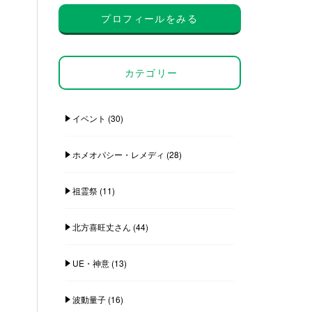
プロフィールをみる
カテゴリー
イベント
(30)
ホメオパシー・レメディ
(28)
祖霊祭
(11)
北方喜旺丈さん
(44)
UE・神意
(13)
波動量子
(16)