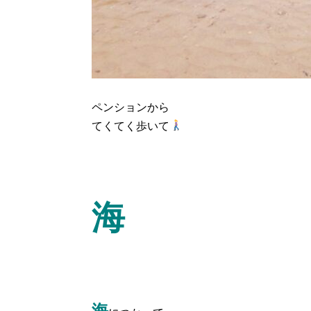
ペンションから
てくてく歩いて
海
海