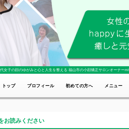
0代女子の顔のゆがみと心と人生を整える
福山市の小顔矯正サロンオーナーmi
トップ
プロフィール
初めての方へ
メニュー
をお読みください