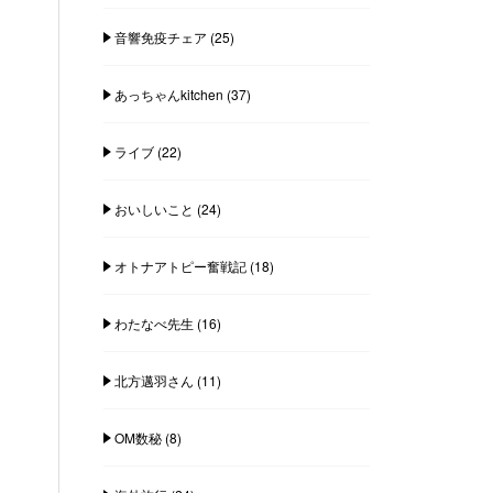
音響免疫チェア
(25)
あっちゃんkitchen
(37)
ライブ
(22)
おいしいこと
(24)
オトナアトピー奮戦記
(18)
わたなべ先生
(16)
北方邁羽さん
(11)
OM数秘
(8)