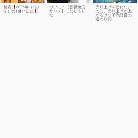
発表
2026年（1の
ついに！【音響免疫
売り上げを追わない
サロン】になりまし
のに、売り上げが上
年）の1月11日に
た
がるけつ子流経営の
道のり③