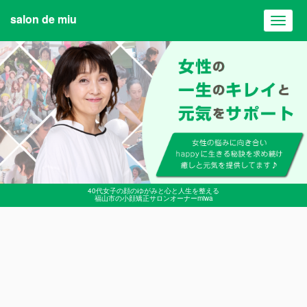
salon de miu
Toggl
navig
40代女子の顔のゆがみと心と人生を整える
福山市の小顔矯正サロンオーナーmiwa