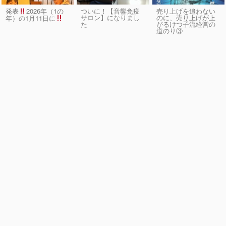
発表
2026年（1の
ついに！【音響免疫
売り上げを追わない
サロン】になりまし
のに、売り上げが上
年）の1月11日に
た
がるけつ子流経営の
道のり③