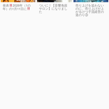
発表
2026年（1の
ついに！【音響免疫
売り上げを追わない
サロン】になりまし
のに、売り上げが上
年）の1月11日に
た
がるけつ子流経営の
道のり③