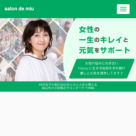
salon de miu
Toggl
navig
40代女子の顔のゆがみと心と人生を整える
福山市の小顔矯正サロンオーナーmiwa