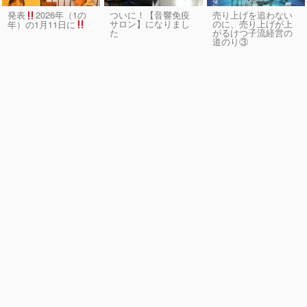
発表
2026年（1の
ついに！【音響免疫
売り上げを追わない
サロン】になりまし
のに、売り上げが上
年）の1月11日に
た
がるけつ子流経営の
道のり③