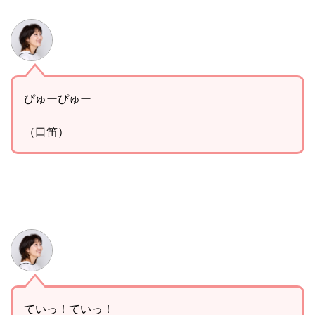
ぴゅーぴゅー
（口笛）
ていっ！ていっ！