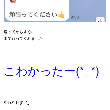
送ってからすぐに
出て行ってくれました
こわかったー(*_*)
やれやれƪ(˘⌣˘)ʃ