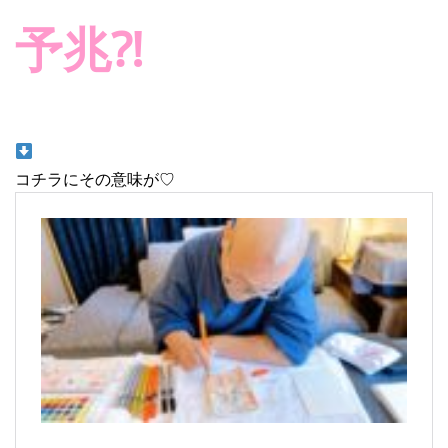
予兆⁈
コチラにその意味が♡