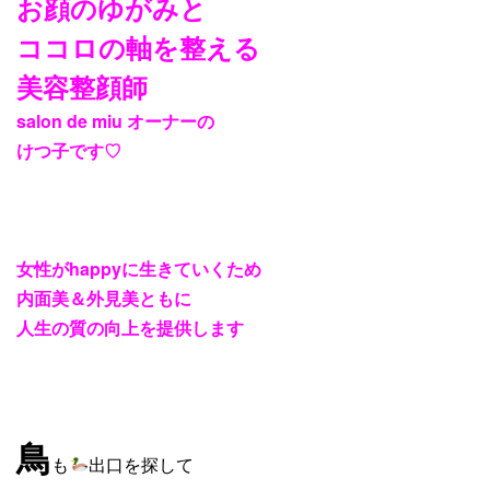
お顔のゆがみと
ココロの軸を整える
美容整顔師
salon de miu
オーナーの
けつ子です
♡
女性が
happy
に生きていくため
内面美＆外見美ともに
人生の質の向上を提供します
鳥
も
出口を探して