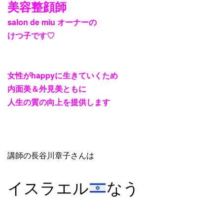
美容整顔師
salon de miu
オーナーの
けつ子です
♡
女性が
happy
に生きていくため
内面美＆外見美ともに
人生の質の向上を提供します
講師の長谷川章子さんは
イスラエル
なう