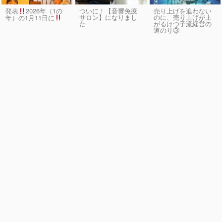
発表
2026年（1の
ついに！【音響免疫
売り上げを追わない
サロン】になりまし
のに、売り上げが上
年）の1月11日に
た
がるけつ子流経営の
道のり③