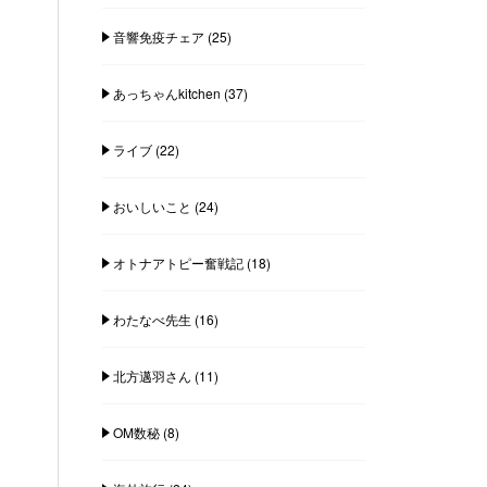
音響免疫チェア
(25)
あっちゃんkitchen
(37)
ライブ
(22)
おいしいこと
(24)
オトナアトピー奮戦記
(18)
わたなべ先生
(16)
北方邁羽さん
(11)
OM数秘
(8)