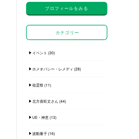
プロフィールをみる
カテゴリー
イベント
(30)
ホメオパシー・レメディ
(28)
祖霊祭
(11)
北方喜旺丈さん
(44)
UE・神意
(13)
波動量子
(16)