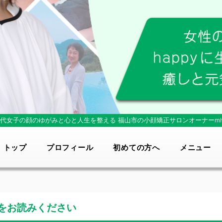
0代女子の顔のゆがみと心と人生を整える
福山市の小顔矯正サロンオーナーmi
トップ
プロフィール
初めての方へ
メニュー
をお読みください