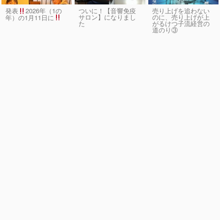
発表
2026年（1の
ついに！【音響免疫
売り上げを追わない
サロン】になりまし
のに、売り上げが上
年）の1月11日に
た
がるけつ子流経営の
道のり③