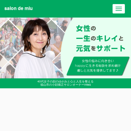
salon de miu
Toggl
navig
40代女子の顔のゆがみと心と人生を整える
福山市の小顔矯正サロンオーナーmiwa