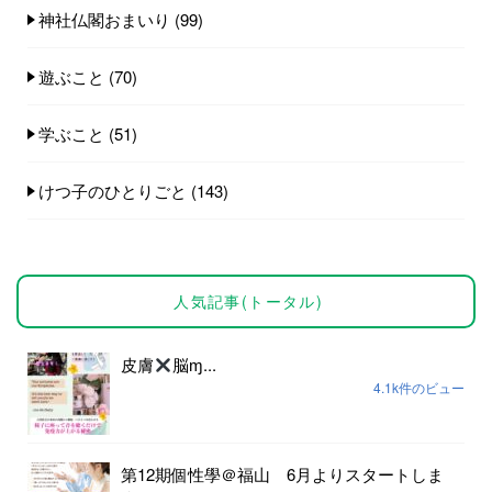
神社仏閣おまいり
(99)
遊ぶこと
(70)
学ぶこと
(51)
けつ子のひとりごと
(143)
人気記事(トータル)
皮膚
脳ɱ...
4.1k件のビュー
第12期個性學＠福山 6月よりスタートしま