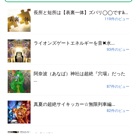
長所と短所は【表裏一体】ズバリ◯◯ですȃ...
119件のビュー
ライオンズゲートエネルギーを音✖︎水...
93件のビュー
阿奈波（あなば）神社は超絶『穴場』だった
...
87件のビュー
真夏の超絶サイキッカー☆無限列車編...
82件のビュー
皮膚
脳ɱ...