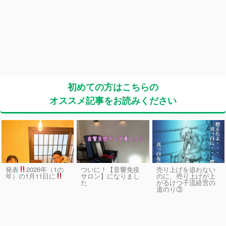
初めての方はこちらの
オススメ記事をお読みください
発表
2026年（1の
ついに！【音響免疫
売り上げを追わない
サロン】になりまし
のに、売り上げが上
年）の1月11日に
た
がるけつ子流経営の
道のり③