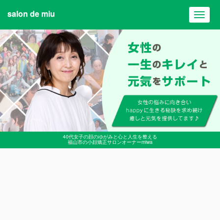
salon de miu
Toggl
navig
40代女子の顔のゆがみと心と人生を整える
福山市の小顔矯正サロンオーナーmiwa