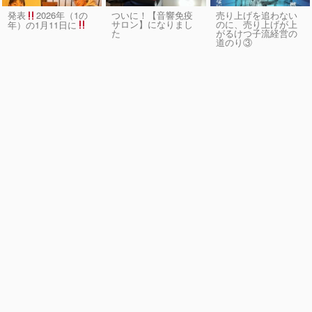
発表
2026年（1の
ついに！【音響免疫
売り上げを追わない
サロン】になりまし
のに、売り上げが上
年）の1月11日に
た
がるけつ子流経営の
道のり③