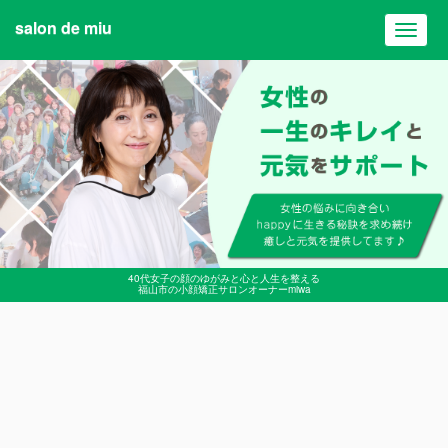
salon de miu
Toggl
navig
40代女子の顔のゆがみと心と人生を整える
福山市の小顔矯正サロンオーナーmiwa