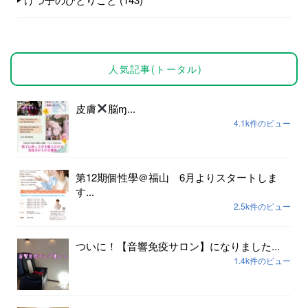
人気記事(トータル)
皮膚
脳ɱ...
4.1k件のビュー
第12期個性學＠福山 6月よりスタートしま
す...
2.5k件のビュー
ついに！【音響免疫サロン】になりました...
1.4k件のビュー