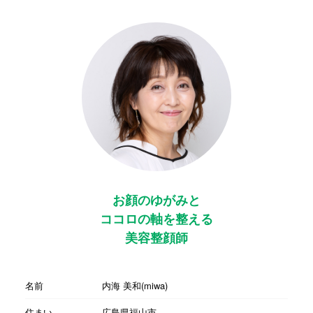
お顔のゆがみと
ココロの軸を整える
美容整顔師
名前
内海 美和(miwa)
住まい
広島県福山市