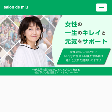
salon de miu
Toggl
navig
40代女子の顔のゆがみと心と人生を整える
福山市の小顔矯正サロンオーナーmiwa