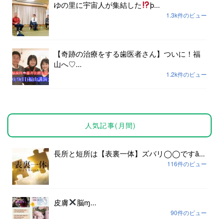
ゆの里に宇宙人が集結した
þ...
1.3k件のビュー
【奇跡の治療をする歯医者さん】ついに！福
山へ♡...
1.2k件のビュー
人気記事(月間)
長所と短所は【表裏一体】ズバリ◯◯ですȃ...
116件のビュー
皮膚
脳ɱ...
90件のビュー