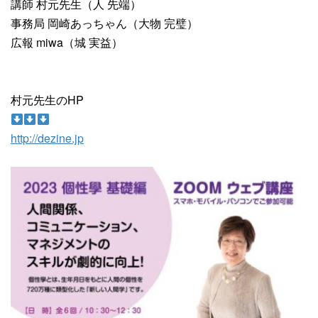
講師 村元先生（人 先端）
事務局 岡崎あっちゃん（大物 完璧）
広報 miwa（城 実益）
村元先生のHP
http://dezine.jp