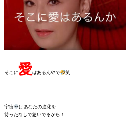
愛
そこに
はあるんやで
笑
宇宙
はあなたの進化を
待ったなしで急いでるから！