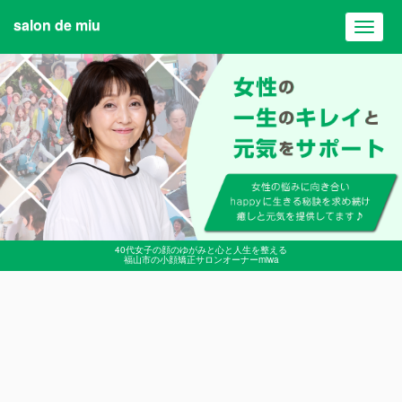
salon de miu
Toggl
navig
40代女子の顔のゆがみと心と人生を整える
福山市の小顔矯正サロンオーナーmiwa