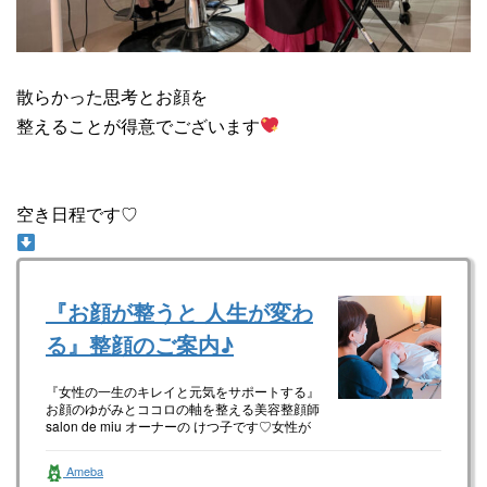
散らかった思考とお顔を
整えることが得意でございます
空き日程です♡
『お顔が整うと 人生が変わ
る』整顔のご案内♪
『女性の一生のキレイと元気をサポートする』
お顔のゆがみとココロの軸を整える美容整顔師
salon de miu オーナーの けつ子です♡女性が
happyに生きて…
Ameba