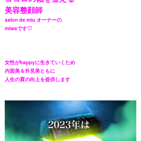
美容整顔師
salon de miu
オーナーの
miwa
です
♡
女性が
happy
に生きていくため
内面美＆外見美ともに
人生の質の向上を提供します