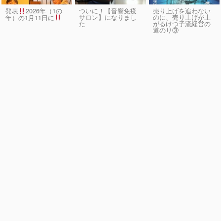
発表
2026年（1の
ついに！【音響免疫
売り上げを追わない
サロン】になりまし
のに、売り上げが上
年）の1月11日に
た
がるけつ子流経営の
道のり③