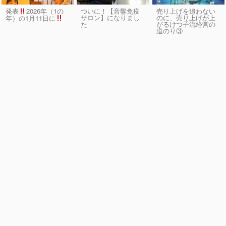
発表
2026年（1の
ついに！【音響免疫
売り上げを追わない
サロン】になりまし
のに、売り上げが上
年）の1月11日に
た
がるけつ子流経営の
道のり③