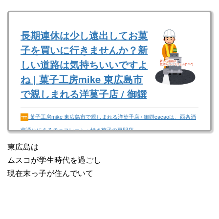
長期連休は少し遠出してお菓
子を買いに行きませんか？新
しい道路は気持ちいいですよ
ね | 菓子工房mike 東広島市
で親しまれる洋菓子店 / 御饌
cacaoは、西条酒蔵通りにあ
菓子工房mike 東広島市で親しまれる洋菓子店 / 御饌cacaoは、西条酒
るチョコレート・焼き菓子の
蔵通りにあるチョコレート・焼き菓子の専門店
専門店
東広島は
ムスコが学生時代を過ごし
菓子工房mike 東広島市で親しまれる洋菓子店 /
御饌cacaoは、西条酒蔵通りにあるチョコレー
現在末っ子が住んでいて
ト・焼き菓子の専門店