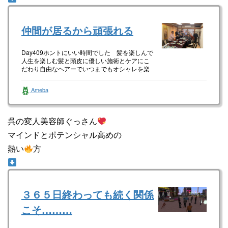
仲間が居るから頑張れる
Day409ホントにいい時間でした 髪を楽しんで
人生を楽しむ髪と頭皮に優しい施術とケアにこ
だわり自由なヘアーでいつまでもオシャレを楽
しむ心をワクワクをお届けし…
Ameba
呉の変人美容師ぐっさん
マインドとポテンシャル高めの
熱い
方
３６５日終わっても続く関係
こそ………