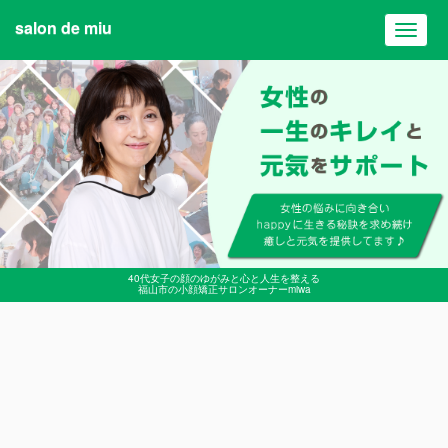
salon de miu
Toggl
navig
40代女子の顔のゆがみと心と人生を整える
福山市の小顔矯正サロンオーナーmiwa