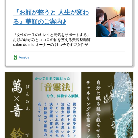
『お顔が整うと 人生が変わ
る』整顔のご案内♪
『女性の一生のキレイと元気をサポートする』
お顔のゆがみとココロの軸を整える美容整顔師
salon de miu オーナーの けつ子です♡女性が
happyに生きて…
Ameba