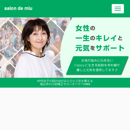
salon de miu
Toggl
navig
40代女子の顔のゆがみと心と人生を整える
福山市の小顔矯正サロンオーナーmiwa