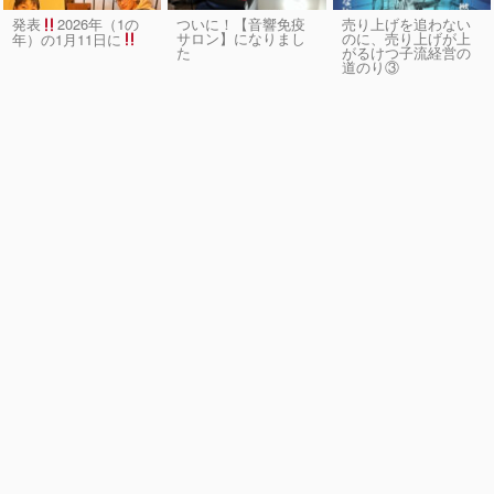
発表
2026年（1の
ついに！【音響免疫
売り上げを追わない
サロン】になりまし
のに、売り上げが上
年）の1月11日に
た
がるけつ子流経営の
道のり③