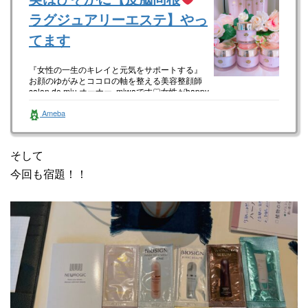
ラグジュアリーエステ】やっ
てます
『女性の一生のキレイと元気をサポートする』
お顔のゆがみとココロの軸を整える美容整顔師
salon de miu オーナー miwaです♡女性がhappy
に生き…
Ameba
そして
今回も宿題！！