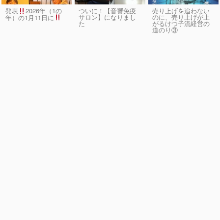
発表
2026年（1の
ついに！【音響免疫
売り上げを追わない
サロン】になりまし
のに、売り上げが上
年）の1月11日に
た
がるけつ子流経営の
道のり③