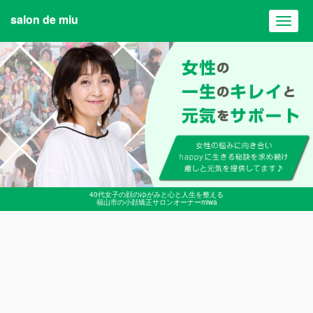
salon de miu
Toggl
navig
40代女子の顔のゆがみと心と人生を整える
福山市の小顔矯正サロンオーナーmiwa